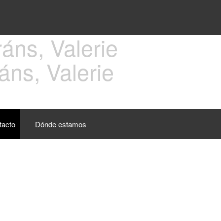
áns, Valerie
tacto
Dónde estamos