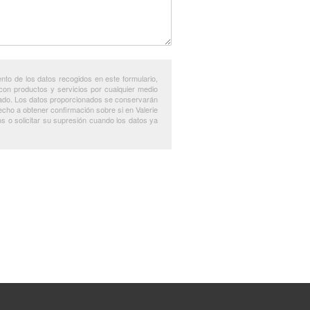
nto de los datos recogidos en este formulario,
da con productos y servicios por cualquier medio
eresado. Los datos proporcionados se conservarán
recho a obtener confirmación sobre si en Valerie
s o solicitar su supresión cuando los datos ya