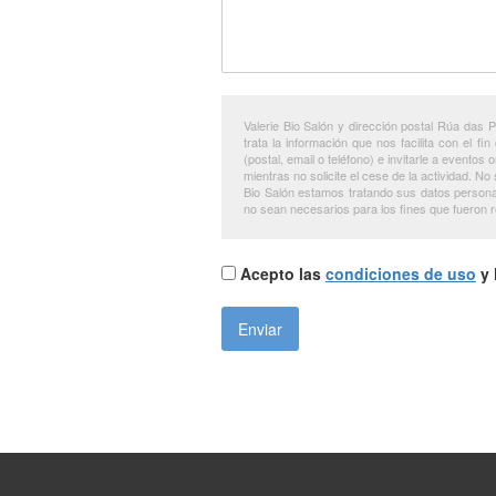
Valerie Bio Salón y dirección postal Rúa das 
trata la información que nos facilita con el fi
(postal, email o teléfono) e invitarle a evento
mientras no solicite el cese de la actividad. N
Bio Salón estamos tratando sus datos personal
no sean necesarios para los fines que fueron r
Acepto las
condiciones de uso
y 