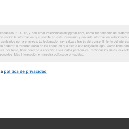
Pesqueiras, 6 LC 12, y con email valeriebiosalon@gmail.com, como responsable del tratamie
n de recibir la información que solicita en este formulario y enviarle información relaciona
s organizados por la empresa. La legitimación se realiza a través del consentimiento del int
o se cederán a terceros salvo en los casos en que exista una obligación legal. Usted tiene de
es por tanto, tiene derecho a acceder a sus datos personales, rectificar los datos inexacto
ecogidos. Más información en nuestra política de privacidad.
la
política de privacidad